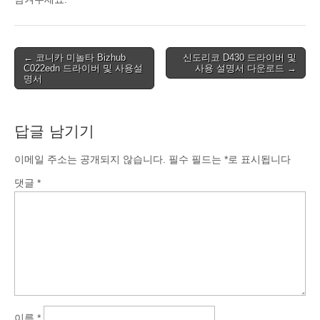
Post
← 코니카 미놀타 Bizhub
신도리코 D430 드라이버 및
C022edn 드라이버 및 사용설
사용 설명서 다운로드 →
navigation
명서
답글 남기기
이메일 주소는 공개되지 않습니다.
필수 필드는
*
로 표시됩니다
댓글
*
이름
*