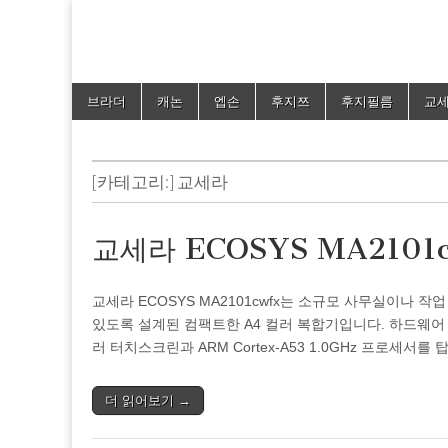
드라이버 및 매
Skip
Main
브라더
캐논
엡손
후지쯔
후지필름
교
to
menu
content
[카테고리:]
교세라
교세라 ECOSYS MA2101
교세라 ECOSYS MA2101cwfx는 소규모 사무실이나 작
있도록 설계된 컴팩트한 A4 컬러 복합기입니다. 하드웨어 
러 터치스크린과 ARM Cortex-A53 1.0GHz 프로세
더 읽어보기 →