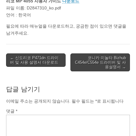
리코 MP 4055 사용자 가이드
다운로드
파일 이름: D2847310_ko.pdf
언어 : 한국어
필요에 따라 매뉴얼을 다운로드하고, 궁금한 점이 있으면 댓글을
남겨주세요.
Post
← 신도리코 P471dn 드라이
코니카 미놀타 Bizhub
버 및 사용 설명서 다운로드
C454e/C554e 드라이버 및 사
navigation
용설명서 →
답글 남기기
이메일 주소는 공개되지 않습니다.
필수 필드는
*
로 표시됩니다
댓글
*