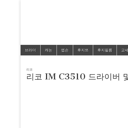
드라이버 및 매
Skip
Main
브라더
캐논
엡손
후지쯔
후지필름
교
to
menu
content
리코
리코 IM C3510 드라이버