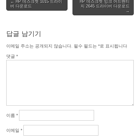
Post
← HP 데스크젯 1015 드라이
HP 데스크젯 잉크 어드밴티
버 다운로드
지 2645 드라이버 다운로드
navigation
→
답글 남기기
이메일 주소는 공개되지 않습니다.
필수 필드는
*
로 표시됩니다
댓글
*
이름
*
이메일
*