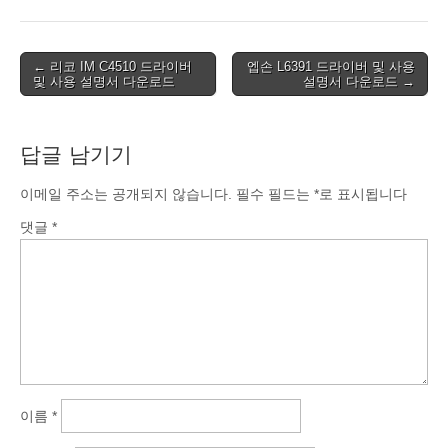
Post
← 리코 IM C4510 드라이버
엡손 L6391 드라이버 및 사용
및 사용 설명서 다운로드
설명서 다운로드 →
navigation
답글 남기기
이메일 주소는 공개되지 않습니다.
필수 필드는
*
로 표시됩니다
댓글
*
이름
*