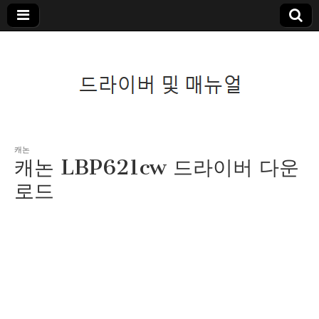
드라이버 및 매뉴
캐논
캐논 LBP621cw 드라이버 다운
얼
로드