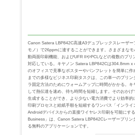
Canon Satera LBP842C高速A3デュプレックス
モノ）で26ppmに達することができます。さまざまな
動両面印刷機能、およびUFR IIやPCLなどの複数の
対応している。キヤノン Satera LBP842Cは304.8m
のオフィスで見事なポスターやパンフレットを簡単に作
までの多様なビジネス印刷タスクは、この単一のプリン
ラ固定方法のためにウォームアップに時間がかかる。キ
して熱伝達を速め、待ち時間を短縮します。そのおかげで、Can
生成することができ、より少ない電力消費でより効率的
印刷プロセスと給紙手順を短縮するワンパス「インライ
Androidデバイスからの直接ワイヤレス印刷を可能にするCanon 
Business」は、Canon Satera LBP842Cレー
る無料のアプリケーションです。