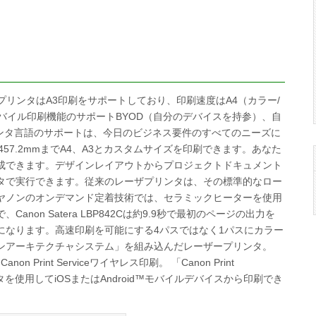
レーザープリンタはA3印刷をサポートしており、印刷速度はA4（カラー/
モバイル印刷機能のサポートBYOD（自分のデバイスを持参）、自
プリンタ言語のサポートは、今日のビジネス要件のすべてのニーズに
m x 457.2mmまでA4、A3とカスタムサイズを印刷できます。あなた
成できます。デザインレイアウトからプロジェクトドキュメント
タで実行できます。従来のレーザプリンタは、その標準的なロー
ヤノンのオンデマンド定着技術では、セラミックヒーターを使用
on Satera LBP842Cは約9.9秒で最初のページの出力を
になります。高速印刷を可能にする4パスではなく1パスにカラー
ンアーキテクチャシステム」を組み込んだレーザープリンタ。
Print Serviceワイヤレス印刷。 「Canon Print
ザープリンタを使用してiOSまたはAndroid™モバイルデバイスから印刷でき