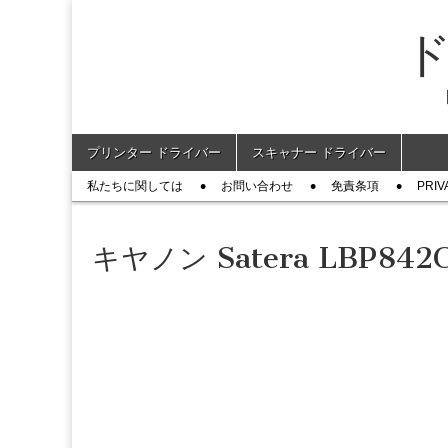
Skip
Main
プリンター ドライバー
スキャナー ドライバー
to
menu
Sub
content
私たちに関しては
お問い合わせ
免責条項
PRIV
menu
キヤノン Satera LBP84