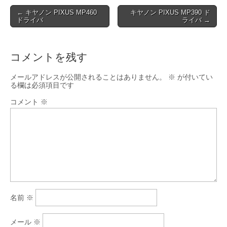
Post
← キヤノン PIXUS MP460
キヤノン PIXUS MP390 ド
ドライバ
ライバ →
navigation
コメントを残す
メールアドレスが公開されることはありません。
※
が付いてい
る欄は必須項目です
コメント
※
名前
※
メール
※